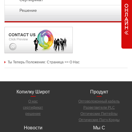
Решение
Ты Теперь Положение:
Страница
>>
О Нас
Копилку Широт
Продукт
О нас
Оптоволоконный кабель
сертификат
Разветвители PLC
решение
Оптические Пигтейлы
Оптические Патч-Корды
Новости
Мы С