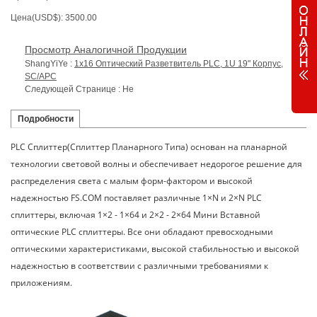
Цена(USD$): 3500.00
Просмотр Аналогичной Продукции
ShangYiYe :
1x16 Оптический Разветвитель PLC, 1U 19" Корпус,
SC/APC
Следующей Странице : Не
Подробности
PLC Сплиттер(Сплиттер Планарного Типа) основан на планарной
технологии световой волны и обеспечивает недорогое решение для
распределения света с малым форм-фактором и высокой
надежностью FS.COM поставляет различные 1×N и 2×N PLC
сплиттеры, включая 1×2 - 1×64 и 2×2 - 2×64 Мини Вставной
оптические PLC сплиттеры. Все они обладают превосходными
оптическими характеристиками, высокой стабильностью и высокой
надежностью в соответствии с различными требованиями к
приложениям.