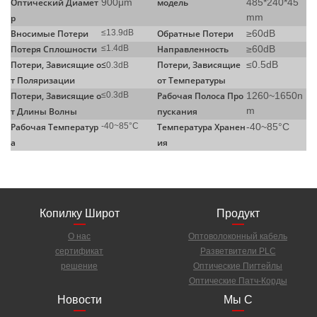
Оптический Диамет
900μm
модель
485*240*45
mm
р
Вносимые Потери
≤13.9dB
Обратные Потери
≥60dB
Потеря Сплошности
≤1.4dB
Направленность
≥60dB
Потери, Зависящие о
≤
Потери, Зависящие
≤0.5dB
0.3dB
т Поляризации
от Температуры
Потери, Зависящие о
≤0.3dB
Рабочая Полоса Про
1260~1650n
m
т Длины Волны
пускания
Рабочая Температур
-40~85°C
Температура Хранен
-40~85°C
а
ия
Копилку Широт
Продукт
О нас
Оптоволоконный кабель
сертификат
Разветвители PLC
решение
Оптические Пигтейлы
Оптические Патч-Корды
Новости
Мы С