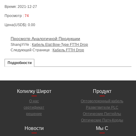
Время: 2021-12-27
Просмотр :
74
Цена(USD$): 0.00
Просмотр Аналогичной Продукции
ShangYiYe :
Кабель Elat Bow-Type FTTH Drop
Следующей Странице :
Кабель FTTH Drop
Подробности
Копилку Широт
Продукт
О нас
Оптоволоконный кабель
сертификат
Разветвители PLC
решение
Оптические Пигтейлы
Оптические Патч-Корды
Новости
Мы С