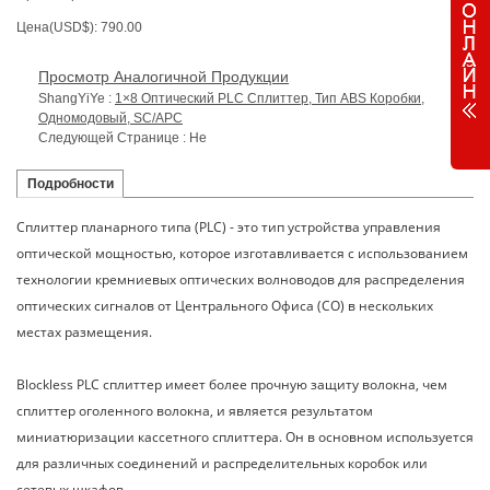
Цена(USD$): 790.00
Просмотр Аналогичной Продукции
ShangYiYe :
1×8 Оптический PLC Сплиттер, Тип ABS Коробки,
Одномодовый, SC/APC
Следующей Странице : Не
Подробности
Сплиттер планарного типа (PLC) - это тип устройства управления
оптической мощностью, которое изготавливается с использованием
технологии кремниевых оптических волноводов для распределения
оптических сигналов от Центрального Офиса (CO) в нескольких
местах размещения.
Blockless PLC сплиттер имеет более прочную защиту волокна, чем
сплиттер оголенного волокна, и является результатом
миниатюризации кассетного сплиттера. Он в основном используется
для различных соединений и распределительных коробок или
сетевых шкафов.