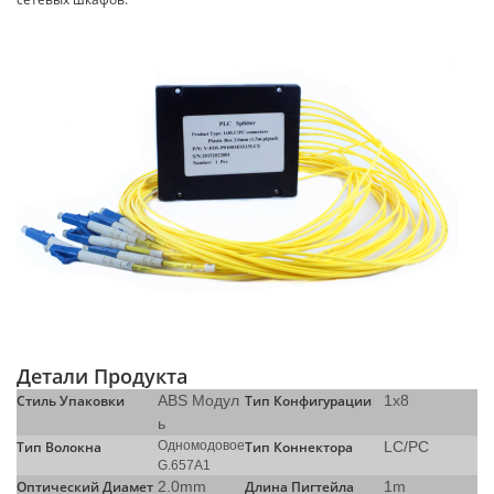
Детали Продукта
Стиль Упаковки
ABS Модул
Тип Конфигурации
1x8
ь
Тип Волокна
Одномодовое
Тип Коннектора
LC/PC
G.657A1
Оптический Диамет
2.0mm
Длина Пигтейла
1m