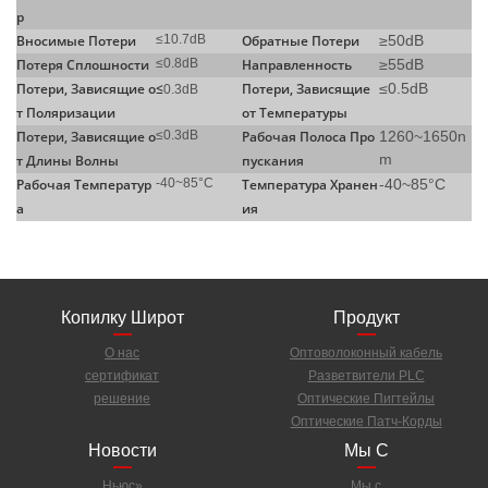
р
Вносимые Потери
≤10.7dB
Обратные Потери
≥50dB
Потеря Сплошности
≤0.8dB
Направленность
≥55dB
Потери, Зависящие о
≤
Потери, Зависящие
≤0.5dB
0.3dB
т Поляризации
от Температуры
Потери, Зависящие о
≤0.3dB
Рабочая Полоса Про
1260~1650n
m
т Длины Волны
пускания
Рабочая Температур
-40~85°C
Температура Хранен
-40~85°C
а
ия
Копилку Широт
Продукт
О нас
Оптоволоконный кабель
сертификат
Разветвители PLC
решение
Оптические Пигтейлы
Оптические Патч-Корды
Новости
Мы С
Ньюс»
Мы с