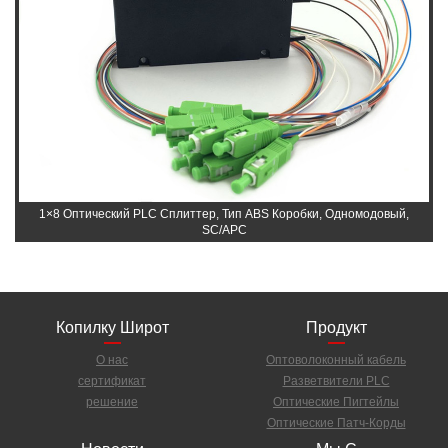
1×8 Оптический PLC Сплиттер, Тип ABS Коробки, Одномодовый,
SC/APC
Копилку Широт
Продукт
О нас
Оптоволоконный кабель
сертификат
Разветвители PLC
решение
Оптические Пигтейлы
Оптические Патч-Корды